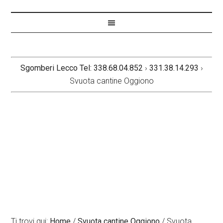
Sgomberi Lecco Tel: 338.68.04.852
›
331.38.14.293
›
Svuota cantine Oggiono
Ti trovi qui:
Home
/
Svuota cantine Oggiono
/
Svuota